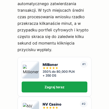
automatycznego zatwierdzania
transakcji. W tych miejscach średni
czas procesowania wniosku rzadko
przekracza kilkanaście minut, a w
przypadku portfeli cyfrowych i krypto
często skraca się do zaledwie kilku
sekund od momentu kliknięcia
przycisku wypłaty.
Millioner
#1
★
★
★
★
★
350% do 80,000 PLN
+ 350 DS
Zagraj teraz
NV Casino
#2
★
★
★
★
★