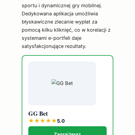
sportu i dynamicznej gry mobilnej.
Dedykowana aplikacja umożliwia
błyskawiczne zlecanie wypłat za
pomocą kilku kliknięć, co w korelacji z
systemami e-portfeli daje
satysfakcjonujące rezultaty.
GG Bet
★
★
★
★
★
5.0
Zagraj teraz