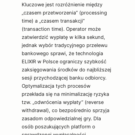
Kluczowe jest rozróżnienie między
„czasem przetworzenia” (processing
time) a „czasem transakcji”
(transaction time). Operator może
zatwierdzić wypłatę w kilka sekund,
jednak wybór tradycyjnego przelewu
bankowego sprawi, że technologia
ELIXIR w Polsce ograniczy szybkość
zaksięgowania środków do najbliższej
sesji przychodzącej banku odbiorcy.
Optymalizacja tych procesów
przekłada się na minimalizację ryzyka
tzw. „odwrócenia wypłaty” (reverse
withdrawal), co bezpośrednio sprzyja
zasadom odpowiedzialnej gry. Dla
osób poszukujących platform o
sprawdzonej wypłacalności,