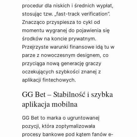
procedur dla niskich i średnich wypłat,
stosując tzw. „fast-track verification”.
Znacząco przyspiesza to cykl od
momentu wygranej do pojawienia się
środków na koncie prywatnym.
Przejrzyste warunki finansowe idą tu w
parze z nowoczesnym designem, co
przyciąga nową generację graczy
oczekujących szybkości znanej z
aplikacji fintechowych.
GG Bet – Stabilność i szybka
aplikacja mobilna
GG Bet to marka o ugruntowanej
pozycji, która zoptymalizowała
procesy bankowe pod kątem fanów e-