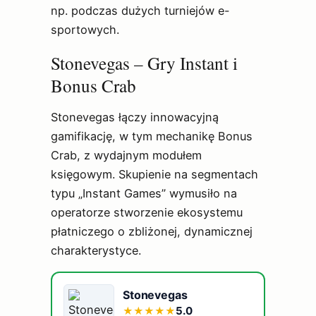
np. podczas dużych turniejów e-
sportowych.
Stonevegas – Gry Instant i
Bonus Crab
Stonevegas łączy innowacyjną
gamifikację, w tym mechanikę Bonus
Crab, z wydajnym modułem
księgowym. Skupienie na segmentach
typu „Instant Games” wymusiło na
operatorze stworzenie ekosystemu
płatniczego o zbliżonej, dynamicznej
charakterystyce.
Stonevegas
5.0
★
★
★
★
★