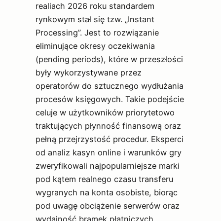
realiach 2026 roku standardem
rynkowym stał się tzw. „Instant
Processing”. Jest to rozwiązanie
eliminujące okresy oczekiwania
(pending periods), które w przeszłości
były wykorzystywane przez
operatorów do sztucznego wydłużania
procesów księgowych. Takie podejście
celuje w użytkowników priorytetowo
traktujących płynność finansową oraz
pełną przejrzystość procedur. Eksperci
od analiz kasyn online i warunków gry
zweryfikowali najpopularniejsze marki
pod kątem realnego czasu transferu
wygranych na konta osobiste, biorąc
pod uwagę obciążenie serwerów oraz
wydajność bramek płatniczych.