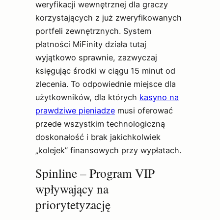
weryfikacji wewnętrznej dla graczy
korzystających z już zweryfikowanych
portfeli zewnętrznych. System
płatności MiFinity działa tutaj
wyjątkowo sprawnie, zazwyczaj
księgując środki w ciągu 15 minut od
zlecenia. To odpowiednie miejsce dla
użytkowników, dla których
kasyno na
prawdziwe pieniadze
musi oferować
przede wszystkim technologiczną
doskonałość i brak jakichkolwiek
„kolejek” finansowych przy wypłatach.
Spinline – Program VIP
wpływający na
priorytetyzację