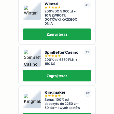
Wintari
#5
★
★
★
★
★
200% DO 5 000 zł +
10% ZWROTU
GOTÓWKI KAŻDEGO
DNIA
Zagraj teraz
SpinBetter Casino
#6
★
★
★
★
★
200% do 6350 PLN +
150 DS
Zagraj teraz
Kingmaker
#7
★
★
★
★
★
Bonus 100% od
depozytu do 2250 zł +
50 darmowych spinów