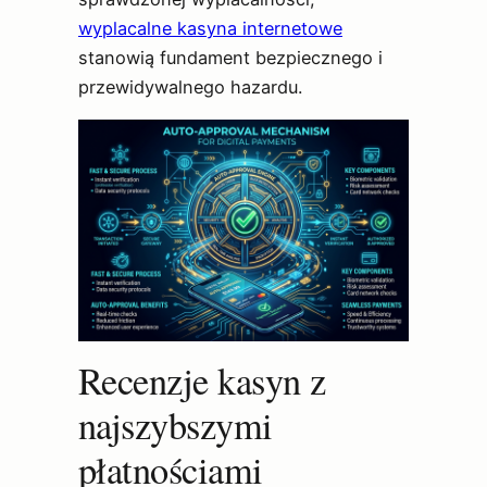
wyplacalne kasyna internetowe
stanowią fundament bezpiecznego i
przewidywalnego hazardu.
Recenzje kasyn z
najszybszymi
płatnościami