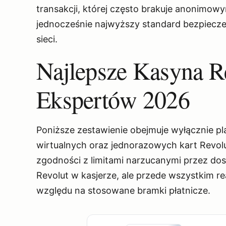
transakcji, której często brakuje anonimow
jednocześnie najwyższy standard bezpiecze
sieci.
Najlepsze Kasyna R
Ekspertów 2026
Poniższe zestawienie obejmuje wyłącznie pl
wirtualnych oraz jednorazowych kart Revol
zgodności z limitami narzucanymi przez dos
Revolut w kasjerze, ale przede wszystkim r
względu na stosowane bramki płatnicze.