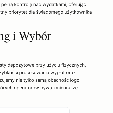
 pełną kontrolę nad wydatkami, oferując
tny priorytet dla świadomego użytkownika
ing i Wybór
esty depozytowe przy użyciu fizycznych,
zybkości procesowania wypłat oraz
izujemy nie tylko samą obecność logo
ektórych operatorów bywa zmienna ze