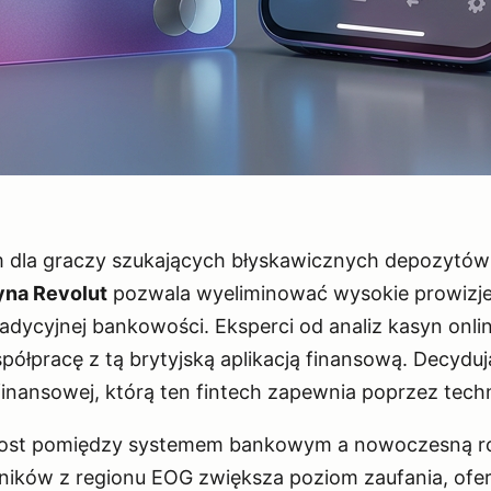
m dla graczy szukających błyskawicznych depozytów
yna Revolut
pozwala wyeliminować wysokie prowizje
dycyjnej bankowości. Eksperci od analiz kasyn online
spółpracę z tą brytyjską aplikacją finansową. Decyduj
finansowej, którą ten fintech zapewnia poprzez tech
y most pomiędzy systemem bankowym a nowoczesną ro
owników z regionu EOG zwiększa poziom zaufania, ofe