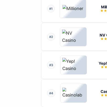
Mil
#1
★
NV 
#2
★
Yep!
#3
★
Cas
#4
★