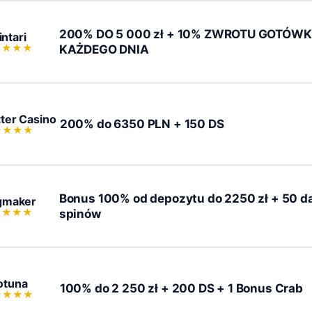
200% DO 5 000 zł + 10% ZWROTU GOTÓWK
ntari
★
★
★
★
KAŻDEGO DNIA
ter Casino
200% do 6350 PLN + 150 DS
★
★
★
★
Bonus 100% od depozytu do 2250 zł + 50 
gmaker
★
★
★
★
spinów
otuna
100% do 2 250 zł + 200 DS + 1 Bonus Crab
★
★
★
★