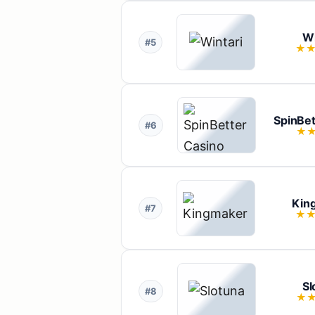
Wi
#5
★
SpinBet
#6
★
Kin
#7
★
Sl
#8
★