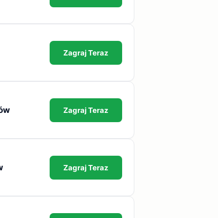
Zagraj Teraz
nów
Zagraj Teraz
w
Zagraj Teraz