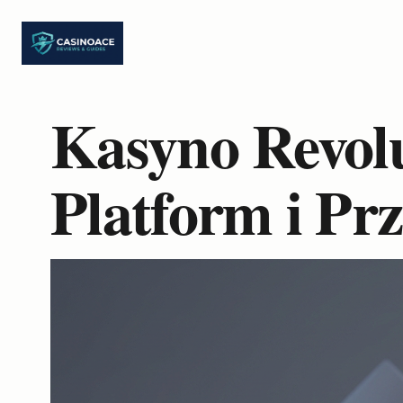
Przejdź
do
treści
Kasyno Revolu
Platform i Pr