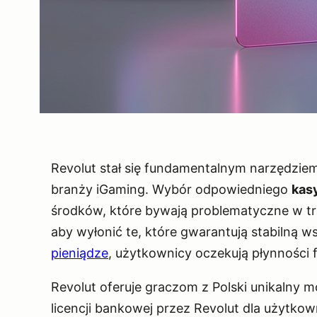
Revolut stał się fundamentalnym narzędzie
branży iGaming. Wybór odpowiedniego
kas
środków, które bywają problematyczne w tra
aby wyłonić te, które gwarantują stabilną w
pieniądze
, użytkownicy oczekują płynności 
Revolut oferuje graczom z Polski unikaln
licencji bankowej przez Revolut dla użytk