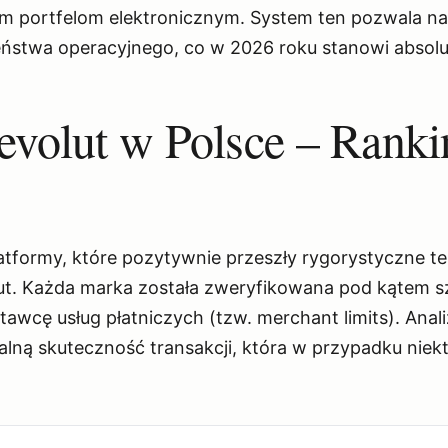
ym portfelom elektronicznym. System ten pozwala na
ństwa operacyjnego, co w 2026 roku stanowi absolu
evolut w Polsce – Rank
atformy, które pozytywnie przeszły rygorystyczne t
ut. Każda marka została zweryfikowana pod kątem s
tawcę usług płatniczych (tzw. merchant limits). Anal
ealną skuteczność transakcji, która w przypadku ni