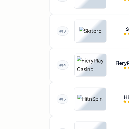
S
#13
★
Fiery
#14
★
Hi
#15
★