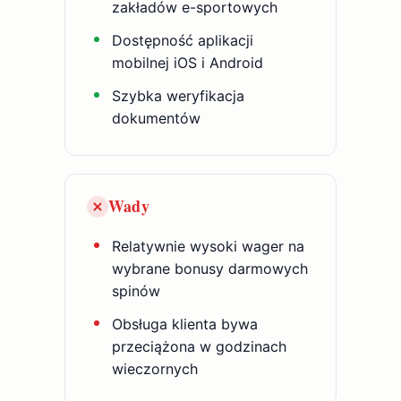
zakładów e-sportowych
Dostępność aplikacji
mobilnej iOS i Android
Szybka weryfikacja
dokumentów
Wady
Relatywnie wysoki wager na
wybrane bonusy darmowych
spinów
Obsługa klienta bywa
przeciążona w godzinach
wieczornych