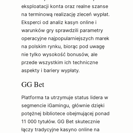
eksploatacji konta oraz realne szanse
na terminową realizację zleceń wypłat.
Eksperci od analiz kasyn online i
warunków gry sprawdzili parametry
operacyjne najpopularniejszych marek
na polskim rynku, biorąc pod uwagę
nie tylko wysokość bonusów, ale
przede wszystkim ich techniczne
aspekty i bariery wypłaty.
GG Bet
Platforma ta utrzymuje status lidera w
segmencie iGamingu, głównie dzięki
potężnej bibliotece obejmującej ponad
11 000 tytułów. GG Bet skutecznie
łączy tradycyjne kasyno online na