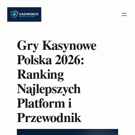
Przejdź
do
treści
Gry Kasynowe
Polska 2026:
Ranking
Najlepszych
Platform i
Przewodnik