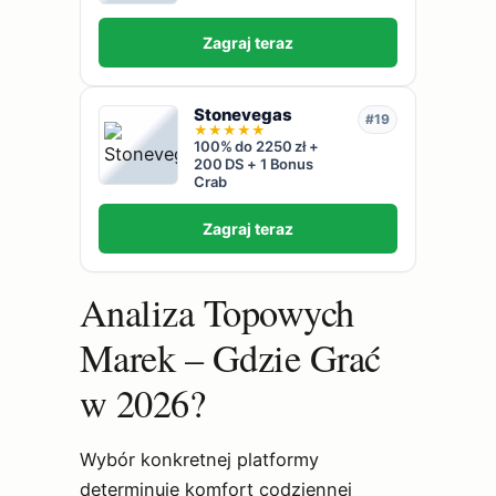
Zagraj teraz
Stonevegas
#19
★
★
★
★
★
100% do 2250 zł +
200 DS + 1 Bonus
Crab
Zagraj teraz
Analiza Topowych
Marek – Gdzie Grać
w 2026?
Wybór konkretnej platformy
determinuje komfort codziennej