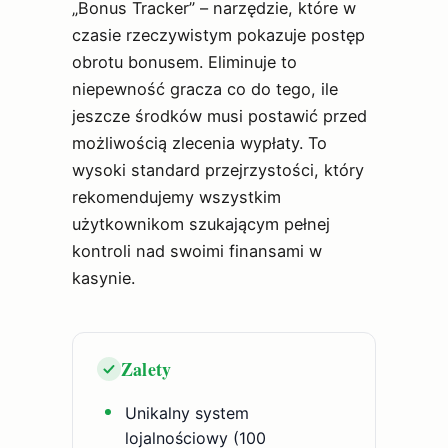
„Bonus Tracker” – narzędzie, które w
czasie rzeczywistym pokazuje postęp
obrotu bonusem. Eliminuje to
niepewność gracza co do tego, ile
jeszcze środków musi postawić przed
możliwością zlecenia wypłaty. To
wysoki standard przejrzystości, który
rekomendujemy wszystkim
użytkownikom szukającym pełnej
kontroli nad swoimi finansami w
kasynie.
Zalety
Unikalny system
lojalnościowy (100