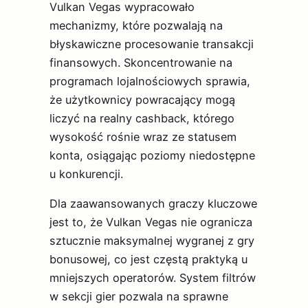
Vulkan Vegas wypracowało
mechanizmy, które pozwalają na
błyskawiczne procesowanie transakcji
finansowych. Skoncentrowanie na
programach lojalnościowych sprawia,
że użytkownicy powracający mogą
liczyć na realny cashback, którego
wysokość rośnie wraz ze statusem
konta, osiągając poziomy niedostępne
u konkurencji.
Dla zaawansowanych graczy kluczowe
jest to, że Vulkan Vegas nie ogranicza
sztucznie maksymalnej wygranej z gry
bonusowej, co jest częstą praktyką u
mniejszych operatorów. System filtrów
w sekcji gier pozwala na sprawne