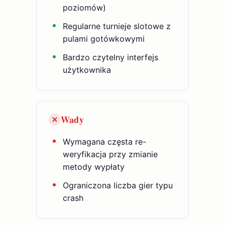
poziomów)
Regularne turnieje slotowe z
pulami gotówkowymi
Bardzo czytelny interfejs
użytkownika
Wady
Wymagana częsta re-
weryfikacja przy zmianie
metody wypłaty
Ograniczona liczba gier typu
crash