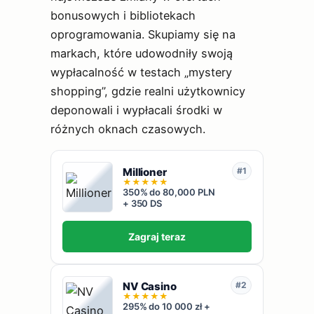
bonusowych i bibliotekach
oprogramowania. Skupiamy się na
markach, które udowodniły swoją
wypłacalność w testach „mystery
shopping”, gdzie realni użytkownicy
deponowali i wypłacali środki w
różnych oknach czasowych.
Millioner
#1
★
★
★
★
★
350% do 80,000 PLN
+ 350 DS
Zagraj teraz
NV Casino
#2
★
★
★
★
★
295% do 10 000 zł +