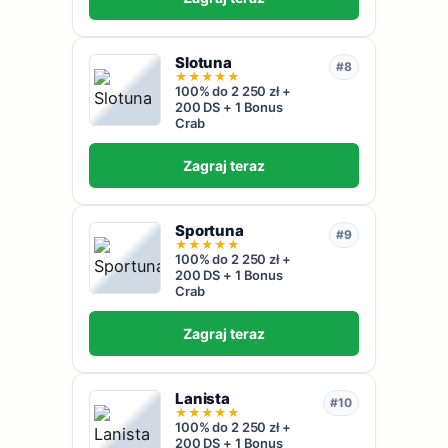
Slotuna
#8
★
★
★
★
★
100% do 2 250 zł +
200 DS + 1 Bonus
Crab
Zagraj teraz
Sportuna
#9
★
★
★
★
★
100% do 2 250 zł +
200 DS + 1 Bonus
Crab
Zagraj teraz
Lanista
#10
★
★
★
★
★
100% do 2 250 zł +
200 DS + 1 Bonus