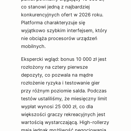
co stanowi jedną z najbardziej
konkurencyjnych ofert w 2026 roku.
Platforma charakteryzuje się
wyjątkowo szybkim interfejsem, który
nie obciąża procesorów urządzeń
mobilnych.
Ekspercki wgląd: bonus 10 000 zł jest
rozłożony na cztery pierwsze
depozyty, co pozwala na mądre
rozłożenie ryzyka i testowanie gier
przy różnym poziomie salda. Podczas
testów ustaliliśmy, że miesięczny limit
wypłat wynosi 25 000 zł, co dla
większości graczy rekreacyjnych jest
wartością wystarczającą. High-rollerzy
mają jednak możliwość negocjowania