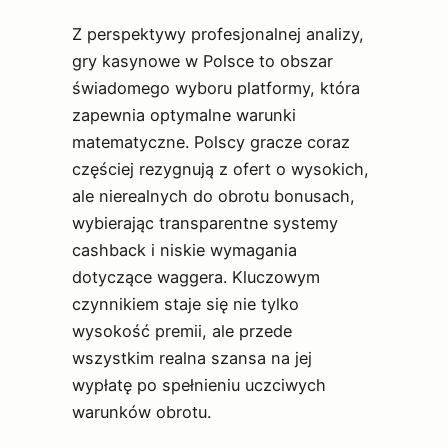
Z perspektywy profesjonalnej analizy,
gry kasynowe w Polsce to obszar
świadomego wyboru platformy, która
zapewnia optymalne warunki
matematyczne. Polscy gracze coraz
częściej rezygnują z ofert o wysokich,
ale nierealnych do obrotu bonusach,
wybierając transparentne systemy
cashback i niskie wymagania
dotyczące waggera. Kluczowym
czynnikiem staje się nie tylko
wysokość premii, ale przede
wszystkim realna szansa na jej
wypłatę po spełnieniu uczciwych
warunków obrotu.