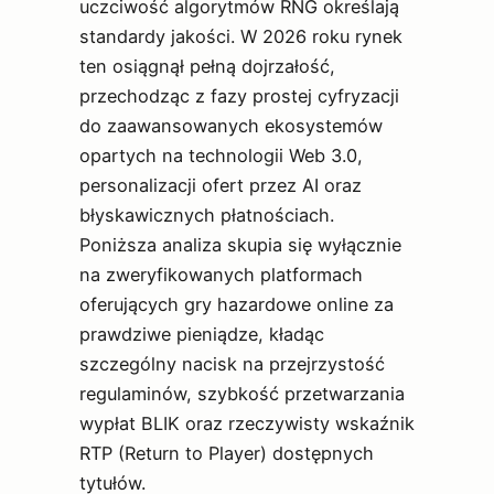
uczciwość algorytmów RNG określają
standardy jakości. W 2026 roku rynek
ten osiągnął pełną dojrzałość,
przechodząc z fazy prostej cyfryzacji
do zaawansowanych ekosystemów
opartych na technologii Web 3.0,
personalizacji ofert przez AI oraz
błyskawicznych płatnościach.
Poniższa analiza skupia się wyłącznie
na zweryfikowanych platformach
oferujących gry hazardowe online za
prawdziwe pieniądze, kładąc
szczególny nacisk na przejrzystość
regulaminów, szybkość przetwarzania
wypłat BLIK oraz rzeczywisty wskaźnik
RTP (Return to Player) dostępnych
tytułów.