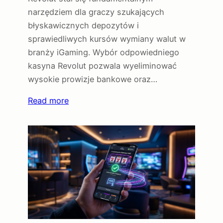
narzędziem dla graczy szukających
błyskawicznych depozytów i
sprawiedliwych kursów wymiany walut w
branży iGaming. Wybór odpowiedniego
kasyna Revolut pozwala wyeliminować
wysokie prowizje bankowe oraz…
Read more