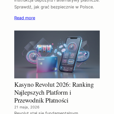
instrukcja depozytu i alternatywy płatnicze.
Sprawdź, jak grać bezpiecznie w Polsce.
Read more
Kasyno Revolut 2026: Ranking
Najlepszych Platform i
Przewodnik Płatności
21 maja, 2026
Revolut stał się fundamentalnym