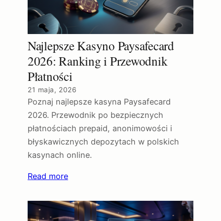
Najlepsze Kasyno Paysafecard
2026: Ranking i Przewodnik
Płatności
21 maja, 2026
Poznaj najlepsze kasyna Paysafecard
2026. Przewodnik po bezpiecznych
płatnościach prepaid, anonimowości i
błyskawicznych depozytach w polskich
kasynach online.
Read more