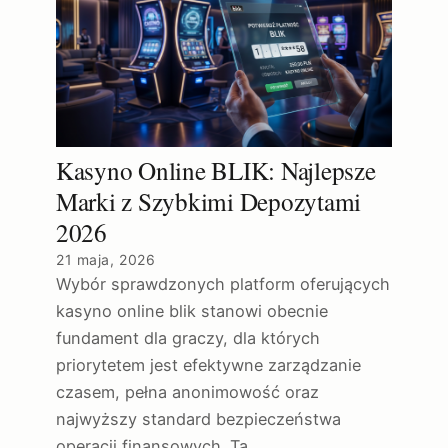
Kasyno Online BLIK: Najlepsze
Marki z Szybkimi Depozytami
2026
21 maja, 2026
Wybór sprawdzonych platform oferujących
kasyno online blik stanowi obecnie
fundament dla graczy, dla których
priorytetem jest efektywne zarządzanie
czasem, pełna anonimowość oraz
najwyższy standard bezpieczeństwa
operacji finansowych. Ta…