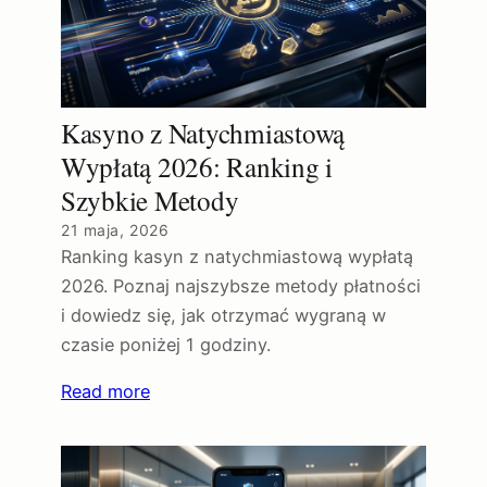
Kasyno z Natychmiastową
Wypłatą 2026: Ranking i
Szybkie Metody
21 maja, 2026
Ranking kasyn z natychmiastową wypłatą
2026. Poznaj najszybsze metody płatności
i dowiedz się, jak otrzymać wygraną w
czasie poniżej 1 godziny.
Read more