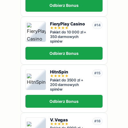
Odbierz Bonus
FieryPlay Casino
#14
★
★
★
★
★
Pakiet do 10 000 zł +
350 darmowych
spinów
Odbierz Bonus
HitnSpin
#15
★
★
★
★
★
Pakiet do 3500 zł +
200 darmowych
spinów
Odbierz Bonus
V.Vegas
#16
★
★
★
★
★