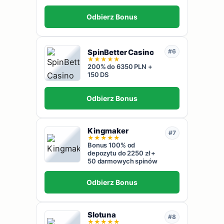
Odbierz Bonus
SpinBetter Casino
#6
★
★
★
★
★
200% do 6350 PLN +
150 DS
Odbierz Bonus
Kingmaker
#7
★
★
★
★
★
Bonus 100% od
depozytu do 2250 zł +
50 darmowych spinów
Odbierz Bonus
Slotuna
#8
★
★
★
★
★