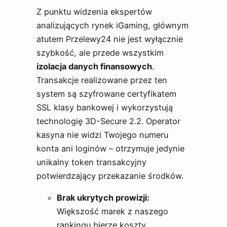
Z punktu widzenia ekspertów
analizujących rynek iGaming, głównym
atutem Przelewy24 nie jest wyłącznie
szybkość, ale przede wszystkim
izolacja danych finansowych
.
Transakcje realizowane przez ten
system są szyfrowane certyfikatem
SSL klasy bankowej i wykorzystują
technologię 3D-Secure 2.2. Operator
kasyna nie widzi Twojego numeru
konta ani loginów – otrzymuje jedynie
unikalny token transakcyjny
potwierdzający przekazanie środków.
Brak ukrytych prowizji:
Większość marek z naszego
rankingu bierze koszty