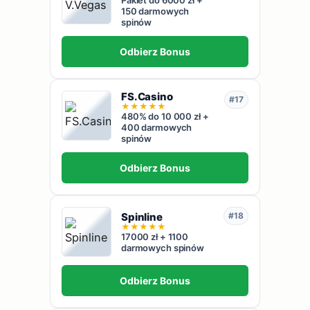
Pakiet do 6000 zł +
150 darmowych
spinów
Odbierz Bonus
FS.Casino
#17
★
★
★
★
★
480% do 10 000 zł +
400 darmowych
spinów
Odbierz Bonus
Spinline
#18
★
★
★
★
★
17000 zł + 1100
darmowych spinów
Odbierz Bonus