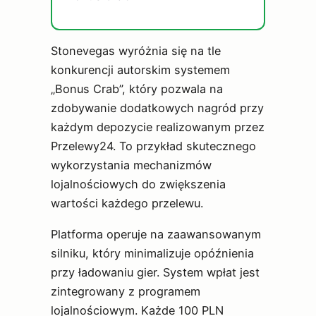
Stonevegas wyróżnia się na tle
konkurencji autorskim systemem
„Bonus Crab”, który pozwala na
zdobywanie dodatkowych nagród przy
każdym depozycie realizowanym przez
Przelewy24. To przykład skutecznego
wykorzystania mechanizmów
lojalnościowych do zwiększenia
wartości każdego przelewu.
Platforma operuje na zaawansowanym
silniku, który minimalizuje opóźnienia
przy ładowaniu gier. System wpłat jest
zintegrowany z programem
lojalnościowym. Każde 100 PLN