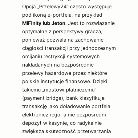
Opcja „Przelewy24” często występuje
pod ikoną e-portfela, na przykład
MiFinity lub Jeton
. Jest to rozwiązanie
optymalne z perspektywy gracza,
ponieważ pozwala na zachowanie
ciągłości transakcji przy jednoczesnym
omijaniu restrykcji systemowych
nakładanych na bezpośrednie
przelewy hazardowe przez niektóre
polskie instytucje finansowe. Dzięki
takiemu „mostowi płatniczemu”
(payment bridge), bank klasyfikuje
transakcję jako doładowanie portfela
elektronicznego, a nie bezpośredni
depozyt w kasynie, co radykalnie
zwiększa skuteczność przetwarzania