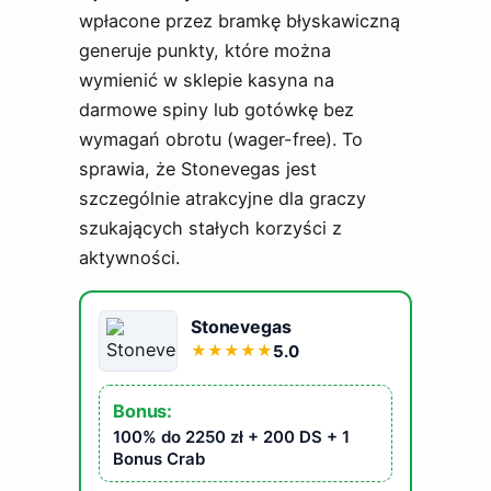
wpłacone przez bramkę błyskawiczną
generuje punkty, które można
wymienić w sklepie kasyna na
darmowe spiny lub gotówkę bez
wymagań obrotu (wager-free). To
sprawia, że Stonevegas jest
szczególnie atrakcyjne dla graczy
szukających stałych korzyści z
aktywności.
Stonevegas
5.0
★
★
★
★
★
Bonus:
100% do 2250 zł + 200 DS + 1
Bonus Crab