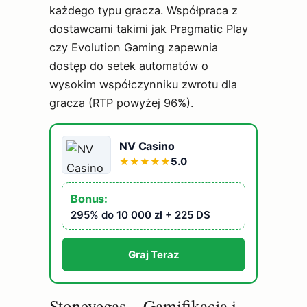
każdego typu gracza. Współpraca z
dostawcami takimi jak Pragmatic Play
czy Evolution Gaming zapewnia
dostęp do setek automatów o
wysokim współczynniku zwrotu dla
gracza (RTP powyżej 96%).
NV Casino
5.0
★
★
★
★
★
Bonus:
295% do 10 000 zł + 225 DS
Graj Teraz
Stonevegas – Gamifikacja i