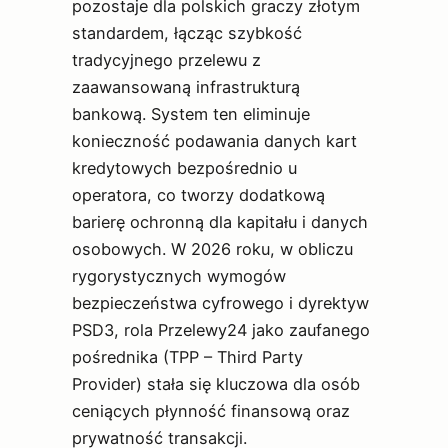
pozostaje dla polskich graczy złotym
standardem, łącząc szybkość
tradycyjnego przelewu z
zaawansowaną infrastrukturą
bankową. System ten eliminuje
konieczność podawania danych kart
kredytowych bezpośrednio u
operatora, co tworzy dodatkową
barierę ochronną dla kapitału i danych
osobowych. W 2026 roku, w obliczu
rygorystycznych wymogów
bezpieczeństwa cyfrowego i dyrektyw
PSD3, rola Przelewy24 jako zaufanego
pośrednika (TPP – Third Party
Provider) stała się kluczowa dla osób
ceniących płynność finansową oraz
prywatność transakcji.