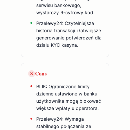
serwisu bankowego,
wystarczy 6-cyfrowy kod.
Przelewy24: Czytelniejsza
historia transakcji i łatwiejsze
generowanie potwierdzeń dla
działu KYC kasyna.
Cons
BLIK: Ograniczone limity
dzienne ustawione w banku
użytkownika mogą blokować
większe wpłaty u operatora.
Przelewy24: Wymaga
stabilnego połączenia ze