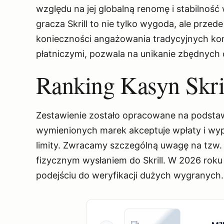
względu na jej globalną renomę i stabilność
gracza Skrill to nie tylko wygoda, ale prz
konieczności angażowania tradycyjnych ko
płatniczymi, pozwala na unikanie zbędnych 
Ranking Kasyn Skril
Zestawienie zostało opracowane na podstaw
wymienionych marek akceptuje wpłaty i wypł
limity. Zwracamy szczególną uwagę na tzw
fizycznym wysłaniem do Skrill. W 2026 roku
podejściu do weryfikacji dużych wygranych.