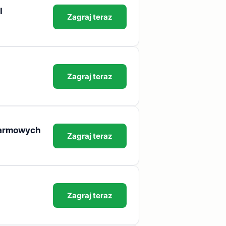
I
Zagraj teraz
Zagraj teraz
darmowych
Zagraj teraz
Zagraj teraz