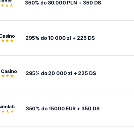
lioner
350% do 80,000 PLN + 350 DS
★
★
★
★
Casino
295% do 10 000 zł + 225 DS
★
★
★
★
 Casino
295% do 20 000 zł + 225 DS
★
★
★
★
inolab
350% do 15000 EUR + 350 DS
★
★
★
★