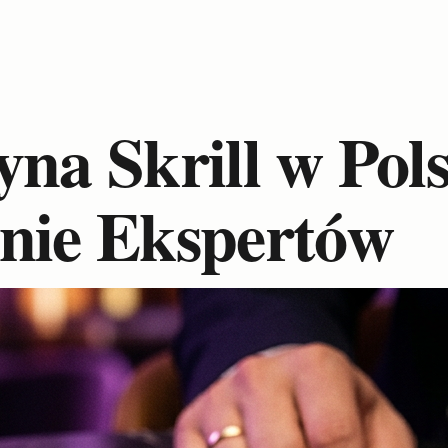
na Skrill w Pols
inie Ekspertów