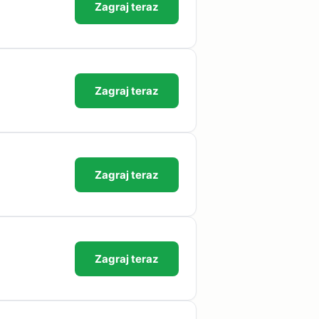
Zagraj teraz
Zagraj teraz
Zagraj teraz
Zagraj teraz