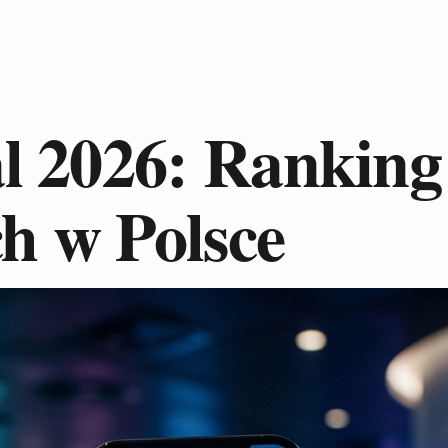
l 2026: Ranking
ch w Polsce