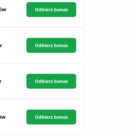
nów
Odbierz bonus
w
Odbierz bonus
w
Odbierz bonus
ów
Odbierz bonus