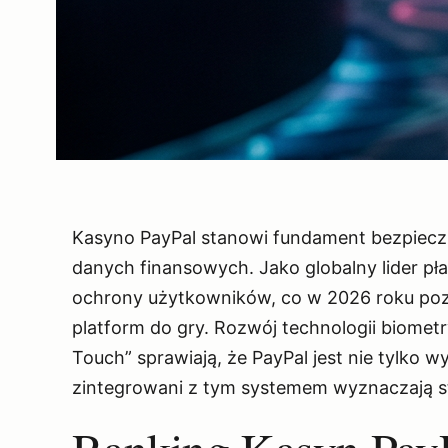
Kasyno PayPal stanowi fundament bezpieczn
danych finansowych. Jako globalny lider pł
ochrony użytkowników, co w 2026 roku pozy
platform do gry. Rozwój technologii biome
Touch” sprawiają, że PayPal jest nie tylko
zintegrowani z tym systemem wyznaczają st