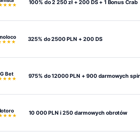
anista
100% do 2 250 zł + 200 DS + 1 Bonus Crab
★
★
★
★
inoloco
325% do 2500 PLN + 200 DS
★
★
★
★
G Bet
975% do 12000 PLN + 900 darmowych spi
★
★
★
★
lotoro
10 000 PLN i 250 darmowych obrotów
★
★
★
★