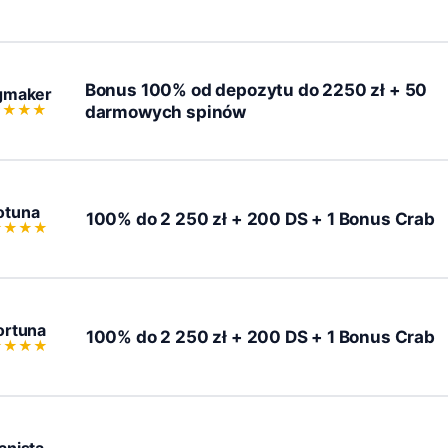
Bonus 100% od depozytu do 2250 zł + 50
gmaker
★
★
★
★
darmowych spinów
otuna
100% do 2 250 zł + 200 DS + 1 Bonus Crab
★
★
★
★
ortuna
100% do 2 250 zł + 200 DS + 1 Bonus Crab
★
★
★
★