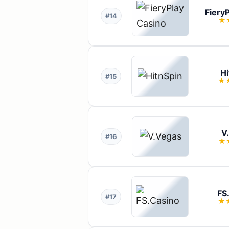
Fiery
#14
★
Hi
#15
★
V
#16
★
FS
#17
★